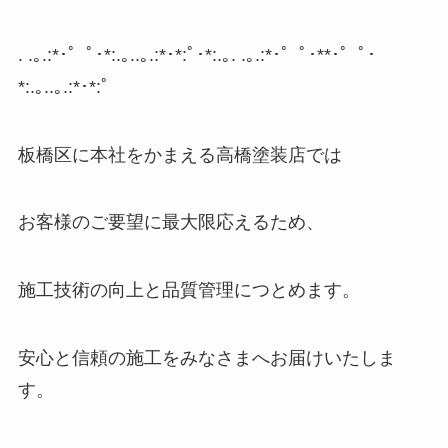
. .
｡
.:*
･゜ﾟ･
*:.
｡
..
｡
.:*
･
*:
ﾟ･
*:.
｡
. .
｡
.:*
･゜ﾟ･
**
･゜ﾟ･
*:.
｡
..
｡
.:*
･
*:
ﾟ
板橋区に本社をかまえる高橋塗装店では
お客様のご要望に最大限応えるため、
施工技術の向上と品質管理につとめます。
安心と信頼の施工をみなさまへお届けいたしま
す。