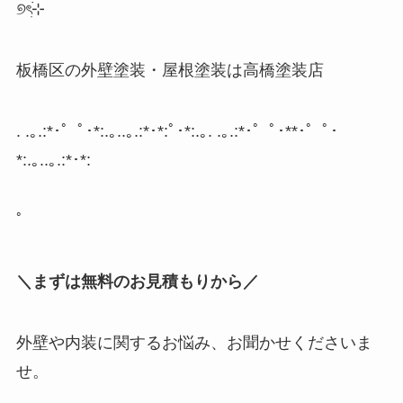
୭
ৎ
⊹
板橋区の外壁塗装・屋根塗装は高橋塗装店
. .
｡
.:*
･゜ﾟ･
*:.
｡
..
｡
.:*
･
*:
ﾟ･
*:.
｡
. .
｡
.:*
･゜ﾟ･
**
･゜ﾟ･
*:.
｡
..
｡
.:*
･
*:
ﾟ
＼まずは無料のお見積もりから／
外壁や内装に関するお悩み、お聞かせくださいま
せ。