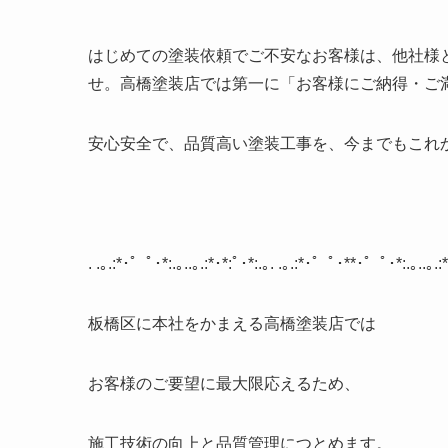
はじめての塗装依頼でご不安なお客様は、他社様
せ。高橋塗装店では第一に「お客様にご納得・ご
安心安全で、品質高い塗装工事を、今までもこれ
. .
｡
.:*
･゜ﾟ･
*:.
｡
..
｡
.:*
･
*:
ﾟ･
*:.
｡
. .
｡
.:*
･゜ﾟ･
**
･゜ﾟ･
*:.
｡
..
｡
.:*
板橋区に本社をかまえる高橋塗装店では
お客様のご要望に最大限応えるため、
施工技術の向上と品質管理につとめます。