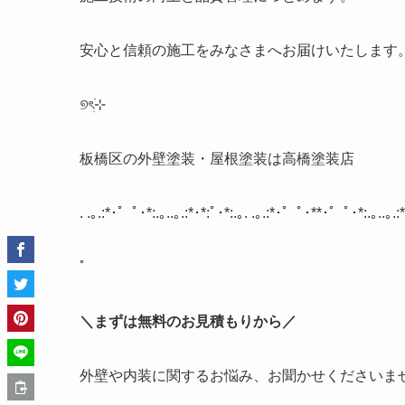
安心と信頼の施工をみなさまへお届けいたします
୭
ৎ
⊹
板橋区の外壁塗装・屋根塗装は高橋塗装店
. .
｡
.:*
･゜ﾟ･
*:.
｡
..
｡
.:*
･
*:
ﾟ･
*:.
｡
. .
｡
.:*
･゜ﾟ･
**
･゜ﾟ･
*:.
｡
..
｡
.:*
ﾟ
＼まずは無料のお見積もりから／
外壁や内装に関するお悩み、お聞かせくださいま