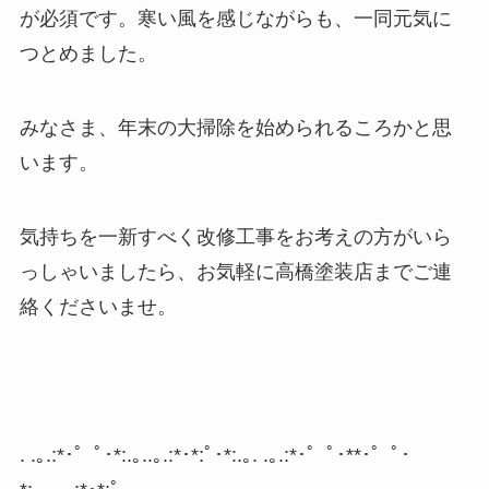
が必須です。寒い風を感じながらも、一同元気に
つとめました。
みなさま、年末の大掃除を始められるころかと思
います。
気持ちを一新すべく改修工事をお考えの方がいら
っしゃいましたら、お気軽に高橋塗装店までご連
絡くださいませ。
. .
｡
.:*
･゜ﾟ･
*:.
｡
..
｡
.:*
･
*:
ﾟ･
*:.
｡
. .
｡
.:*
･゜ﾟ･
**
･゜ﾟ･