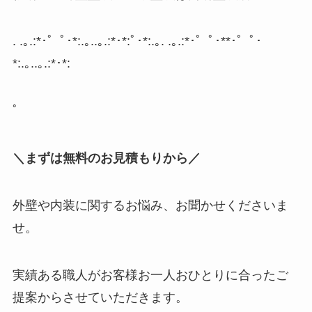
. .
｡
.:*
･゜ﾟ･
*:.
｡
..
｡
.:*
･
*:
ﾟ･
*:.
｡
. .
｡
.:*
･゜ﾟ･
**
･゜ﾟ･
*:.
｡
..
｡
.:*
･
*:
ﾟ
＼まずは無料のお見積もりから／
外壁や内装に関するお悩み、お聞かせくださいま
せ。
実績ある職人がお客様お一人おひとりに合ったご
提案からさせていただきます。