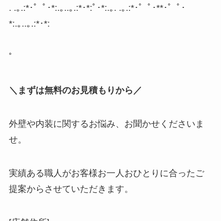
. .
｡
.:*
･゜ﾟ･
*:.
｡
..
｡
.:*
･
*:
ﾟ･
*:.
｡
. .
｡
.:*
･゜ﾟ･
**
･゜ﾟ･
*:.
｡
..
｡
.:*
･
*:
ﾟ
＼まずは無料のお見積もりから／
外壁や内装に関するお悩み、お聞かせくださいま
せ。
実績ある職人がお客様お一人おひとりに合ったご
提案からさせていただきます。