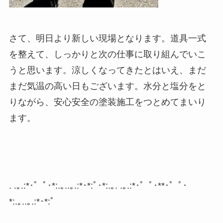
さて、明日より新しい現場となります。道具一式
を整えて、しっかりと次の仕事に取り組んでいこ
うと思います。涼しくなってきたとはいえ、まだ
まだ気温の高い日もございます。水分と塩分をと
りながら、安心安全の塗装施工をつとめてまいり
ます。
. .
｡
.:*
･゜ﾟ･
*:.
｡
..
｡
.:*
･
*:
ﾟ･
*:.
｡
. .
｡
.:*
･゜ﾟ･
**
･゜ﾟ･
*:.
｡
..
｡
.:*
･
*:
ﾟ