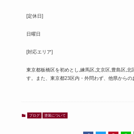
[定休日]
日曜日
[対応エリア]
東京都板橋区を初めとし,練馬区,文京区,豊島区,
す。また、東京都
23
区内・外問わず、他県からの
ブログ
塗装について