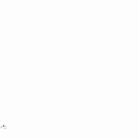
。
･
*: