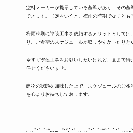
塗料メーカーが提示している基準があり、その基
できます。（逆をいうと、梅雨の時期でなくとも
梅雨時期に塗装工事を依頼するメリットとしては
り、ご希望のスケジュールが取りやすかったりと
今すぐ塗装工事をお願いしたいけれど、夏まで待
任せくださいませ。
建物の状態を加味した上で、スケジュールのご相
を心よりお待ちしております。
. .
｡
.:*
･゜ﾟ･
*:.
｡
..
｡
.:*
･
*:
ﾟ･
*:.
｡
. .
｡
.:*
･゜ﾟ･
**
･゜ﾟ･
*:.
｡
..
｡
.:*