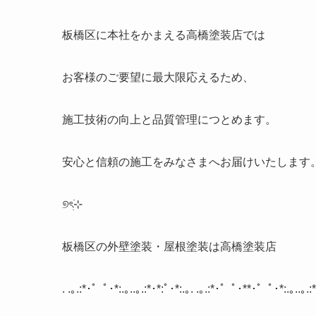
板橋区に本社をかまえる高橋塗装店では
お客様のご要望に最大限応えるため、
施工技術の向上と品質管理につとめます。
安心と信頼の施工をみなさまへお届けいたします
୭
ৎ
⊹
板橋区の外壁塗装・屋根塗装は高橋塗装店
. .
｡
.:*
･゜ﾟ･
*:.
｡
..
｡
.:*
･
*:
ﾟ･
*:.
｡
. .
｡
.:*
･゜ﾟ･
**
･゜ﾟ･
*:.
｡
..
｡
.:*