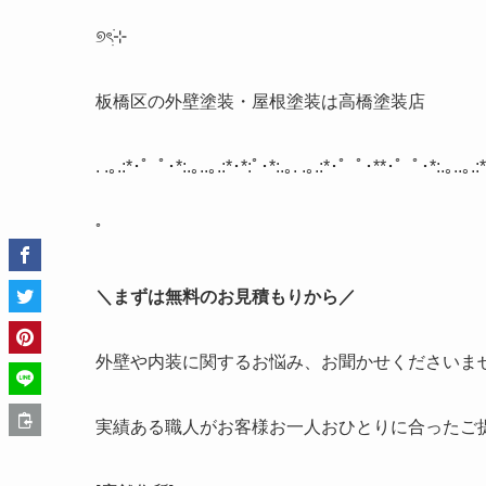
୭
ৎ
⊹
板橋区の外壁塗装・屋根塗装は高橋塗装店
. .
｡
.:*
･゜ﾟ･
*:.
｡
..
｡
.:*
･
*:
ﾟ･
*:.
｡
. .
｡
.:*
･゜ﾟ･
**
･゜ﾟ･
*:.
｡
..
｡
.:*
ﾟ
＼まずは無料のお見積もりから／
外壁や内装に関するお悩み、お聞かせくださいま
実績ある職人がお客様お一人おひとりに合ったご