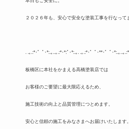
本日もご安全に。
２０２６年も、安心で安全な塗装工事を行なって
. .
｡
.:*
･゜ﾟ･
*:.
｡
..
｡
.:*
･
*:
ﾟ･
*:.
｡
. .
｡
.:*
･゜ﾟ･
**
･゜ﾟ･
*:.
｡
..
｡
.:*
板橋区に本社をかまえる高橋塗装店では
お客様のご要望に最大限応えるため、
施工技術の向上と品質管理につとめます。
安心と信頼の施工をみなさまへお届けいたします