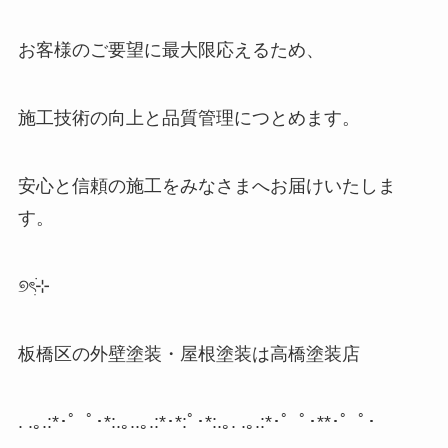
お客様のご要望に最大限応えるため、
施工技術の向上と品質管理につとめます。
安心と信頼の施工をみなさまへお届けいたしま
す。
୭
ৎ
⊹
板橋区の外壁塗装・屋根塗装は高橋塗装店
. .
｡
.:*
･゜ﾟ･
*:.
｡
..
｡
.:*
･
*:
ﾟ･
*:.
｡
. .
｡
.:*
･゜ﾟ･
**
･゜ﾟ･