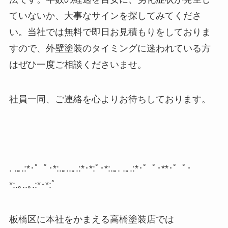
ていないか、大事なサインを探してみてくださ
い。当社では無料で即日お見積もりをしておりま
すので、外壁塗装のタイミングに迷われている方
はぜひ一度ご相談くださいませ。
社員一同、ご連絡を心よりお待ちしております。
. .
｡
.:*
･゜ﾟ･
*:.
｡
..
｡
.:*
･
*:
ﾟ･
*:.
｡
. .
｡
.:*
･゜ﾟ･
**
･゜ﾟ･
*:.
｡
..
｡
.:*
･
*:
ﾟ
板橋区に本社をかまえる高橋塗装店では